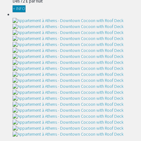
Dès
72 £
par nuit
+ INFO