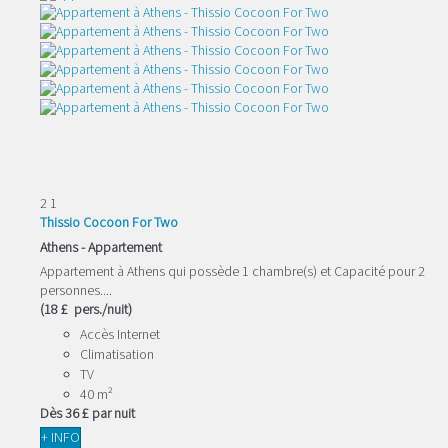
2
1
Thissio Cocoon For Two
Athens -
Appartement
Appartement à Athens qui possède 1 chambre(s) et Capacité pour 2
personnes....
(18 £ pers./nuit)
Accès Internet
Climatisation
TV
40 m²
Dès
36 £
par nuit
+ INFO