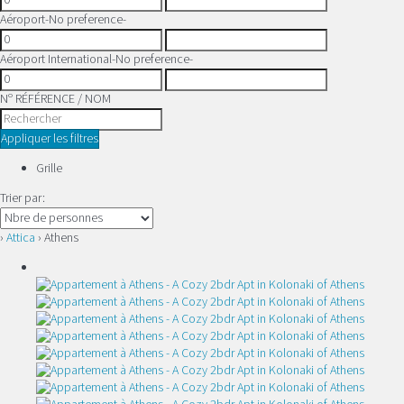
Aéroport
-No preference-
Aéroport International
-No preference-
Nº RÉFÉRENCE / NOM
Appliquer les filtres
Grille
Trier par:
›
Attica
› Athens