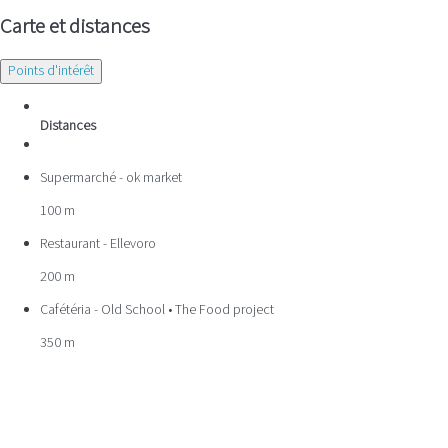
Carte et distances
Points d'intérêt
Distances
Supermarché - ok market
100 m
Restaurant - Ellevoro
200 m
Cafétéria - Old School • The Food project
350 m