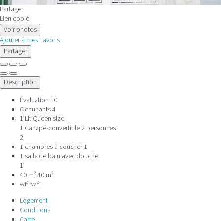
Partager
Lien copié
Voir photos
Ajouter à mes Favoris
Partager
Description
Évaluation
10
Occupants
4
1 Lit Queen size
1 Canapé-convertible 2 personnes
2
1 chambres à coucher
1
1 salle de bain avec douche
1
40 m²
40 m²
wifi
wifi
Logement
Conditions
Carte