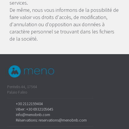
services.
De même, nous vous informons de la possibilité de
faire valoir vos droits d'accès, de modification,
d'annulation ou d'opposition aux données à
caractère personnel se trouvant dans les fichiers
de la société.
Pentelis 44, 17564
Palaio Faliro
+30 2112159404
Viber:
+30 6932105645
info@menobnb.com
Réservations:
reservations@menobnb.com