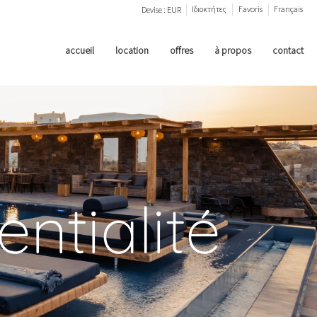
Ιδιοκτήτες
Favoris
Français
Devise :
EUR
accueil
location
offres
à propos
contact
entialité