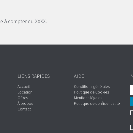
ive à compter du XXXX.
LIENS RAPIDES
AIDE
Accueil
Conditions générales
Location
Politique de Cookies
Offres
Mentions légales
À propos
Politique de confidentialité
Contact