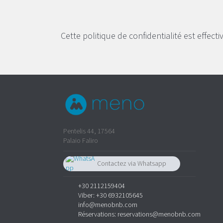
Cette politique de confidentialité est effect
Pentelis 44, 17564
Palaio Faliro
Contactez via Whatsapp
+30 6932105645
+30 2112159404
Viber:
+30 6932105645
info@menobnb.com
Réservations:
reservations@menobnb.com