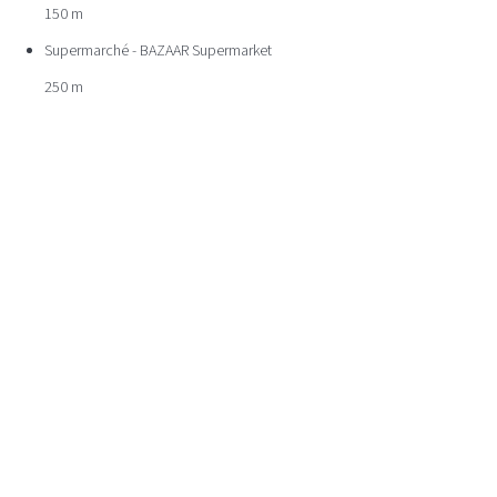
150 m
Supermarché - BAZAAR Supermarket
250 m