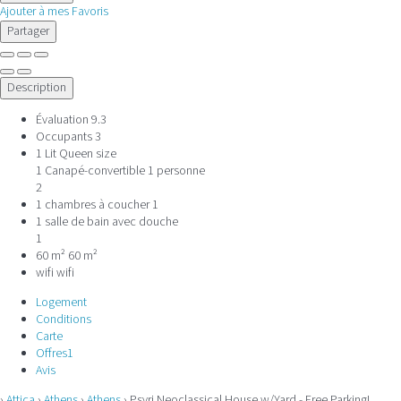
Ajouter à mes Favoris
Partager
Description
Évaluation
9.3
Occupants
3
1 Lit Queen size
1 Canapé-convertible 1 personne
2
1 chambres à coucher
1
1 salle de bain avec douche
1
60 m²
60 m²
wifi
wifi
Logement
Conditions
Carte
Offres
1
Avis
›
Attica
›
Athens
›
Athens
› Psyri Neoclassical House w/Yard - Free Parking!