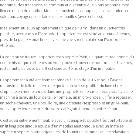
nocturne, des transports en commun et du centre-ville. Vous adorerez mon
lieu en raison du quartier. Mon lieu convient aux couples, aux aventuriers en
solo, aux voyageurs d'affaires et aux familles (avec enfants).
Idéalement situé, un appartement unique de 70 m², dans un quartier très
paisible, avec vue sur l'Acropole. L'appartement est situé au cœur d'Athènes,
près de la place Monastiraki, avec une vue spectaculaire sur l'Acropole et
Athènes.
La zone où se trouve l'appartement s'appelle Psirri, un quartier traditionnel du
centre historique d'Athènes où vous pouvez trouver de nombreuses tavernes,
restaurants, cafés et bars. Il est situé au 4ème étage d'un immeuble.
L'appartement a été entièrement rénové à la fin de 2016 et nous l'avons
reconstruit de telle manière que quelqu'un puisse profiter du luxe et de la
simplicité en même temps dans une propriété entièrement équipée. Il y a une
machine à laver, un four de taille normale, un micro-ondes, un fer à repasser,
un sèche-cheveux, une bouilloire, une cafetière Nespresso et un grille-pain.
Vous apprécierez de prendre votre café gratuit pendant votre séjour.
C'est aussi entièrement meublé avec un canapé-lit double très confortable et
un lit king size unique équipé d'un matelas anatomique avec un matelas
supérieur séparé. Notre objectif est de fournir un sommeil et une relaxation