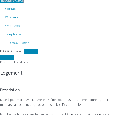
Introduire dates
Contacter
WhatsApp
WhatsApp
Téléphone
+30-6932105645
Dès
36
£
par nuit
Les dates
Les dates
Disponibilité et prix
Logement
Description
Mise à jour mai 2024 : Nouvelle fenêtre pour plus de lumière naturelle, lit et
matelas flambant neufs, nouvel ensemble TV et mobilier !
Mon lieu se trouve dans le centre historique d'Athènes, à proximité de la vie