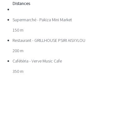
Distances
Supermarché - Pakiza Mini Market
150 m
Restaurant - GRILLHOUSE PSIRI AISXYLOU
200 m
Cafétéria - Verve Music Cafe
350 m