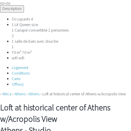
Description
Occupants
4
1 Lit Queen size
1 Canapé-convertible 2 personnes
2
1 salle de bain avec douche
1
70 m²
70 m²
wifi
wifi
Logement
Conditions
Carte
Offres
1
›
Attica
›
Athens
›
Athens
› Loft at historical center of Athens w/Acropolis View
Loft at historical center of Athens
w/Acropolis View
Athens -
Studio