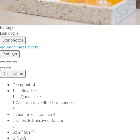
Partager
Lien copié
Voir photos
Ajouter à mes Favoris
Partager
Description
Occupants
4
1 Lit King size
1 Lit Queen size
1 Canapé-convertible 2 personnes
3
2 chambres à coucher
2
2 salles de bain avec douche
2
60 m²
60 m²
wifi
wifi