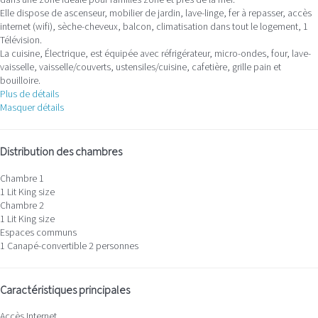
dans une zone idéale pour familles zone et près de la mer.
Elle dispose de ascenseur, mobilier de jardin, lave-linge, fer à repasser, accès
internet (wifi), sèche-cheveux, balcon, climatisation dans tout le logement, 1
Télévision.
La cuisine, Électrique, est équipée avec réfrigérateur, micro-ondes, four, lave-
vaisselle, vaisselle/couverts, ustensiles/cuisine, cafetière, grille pain et
bouilloire.
Plus de détails
Masquer détails
Distribution des chambres
Chambre 1
1 Lit King size
Chambre 2
1 Lit King size
Espaces communs
1 Canapé-convertible 2 personnes
Caractéristiques principales
Accès Internet