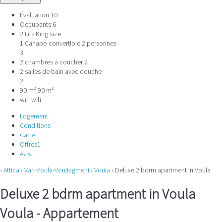
Évaluation
10
Occupants
6
2 Lits King size
1 Canapé-convertible 2 personnes
3
2 chambres à coucher
2
2 salles de bain avec douche
2
90 m²
90 m²
wifi
wifi
Logement
Conditions
Carte
Offres
1
Avis
›
Attica
›
Vari-Voula-Vouliagmeni
›
Voula
› Deluxe 2 bdrm apartment in Voula
Deluxe 2 bdrm apartment in Voula
Voula -
Appartement