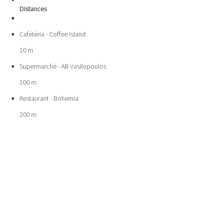
Distances
Cafétéria - Coffee Island
10 m
Supermarché - AB Vasilopoulos
100 m
Restaurant - Bohemia
200 m