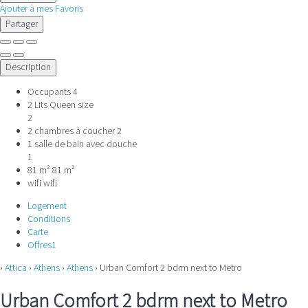
Ajouter à mes Favoris
Partager
Description
Occupants
4
2 Lits Queen size
2
2 chambres à coucher
2
1 salle de bain avec douche
1
81 m²
81 m²
wifi
wifi
Logement
Conditions
Carte
Offres
1
›
Attica
›
Athens
›
Athens
› Urban Comfort 2 bdrm next to Metro
Urban Comfort 2 bdrm next to Metro