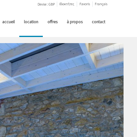
Ιδιοκτήτες
Favoris
Français
Devise :
GBP
accueil
location
offres
à propos
contact