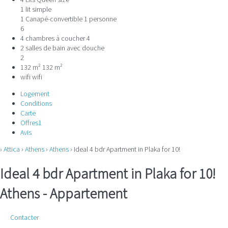
1 lit simple
1 Canapé-convertible 1 personne
6
4 chambres à coucher
4
2 salles de bain avec douche
2
132 m²
132 m²
wifi
wifi
Logement
Conditions
Carte
Offres
1
Avis
›
Attica
›
Athens
›
Athens
› Ideal 4 bdr Apartment in Plaka for 10!
Ideal 4 bdr Apartment in Plaka for 10!
Athens -
Appartement
Contacter