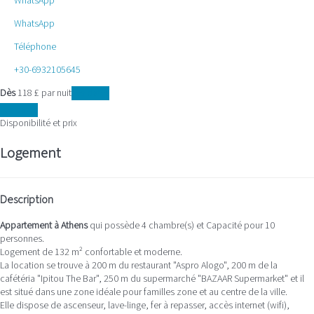
WhatsApp
WhatsApp
Téléphone
+30-6932105645
Dès
118
£
par nuit
Les dates
Les dates
Disponibilité et prix
Logement
Description
Appartement à Athens
qui possède 4 chambre(s) et Capacité pour 10
personnes.
Logement de 132 m² confortable et moderne.
La location se trouve à 200 m du restaurant "Aspro Alogo", 200 m de la
cafétéria "Ipitou The Bar", 250 m du supermarché "BAZAAR Supermarket" et il
est situé dans une zone idéale pour familles zone et au centre de la ville.
Elle dispose de ascenseur, lave-linge, fer à repasser, accès internet (wifi),