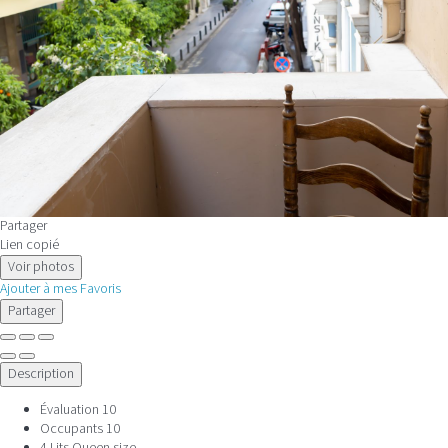
Partager
Lien copié
Voir photos
Ajouter à mes Favoris
Partager
Description
Évaluation
10
Occupants
10
4 Lits Queen size