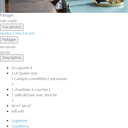
Partager
Lien copié
Voir photos
Ajouter à mes Favoris
Partager
Description
Occupants
4
1 Lit Queen size
1 Canapé-convertible 2 personnes
2
1 chambres à coucher
1
1 salle de bain avec douche
1
64 m²
64 m²
wifi
wifi
Logement
Conditions