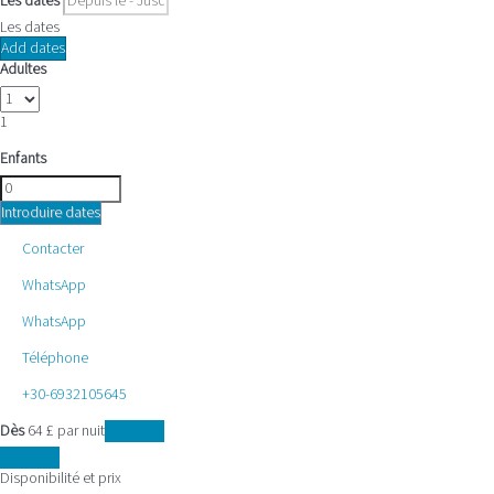
Les dates
Les dates
Add dates
Adultes
1
Enfants
Introduire dates
Contacter
WhatsApp
WhatsApp
Téléphone
+30-6932105645
Dès
64
£
par nuit
Les dates
Les dates
Disponibilité et prix