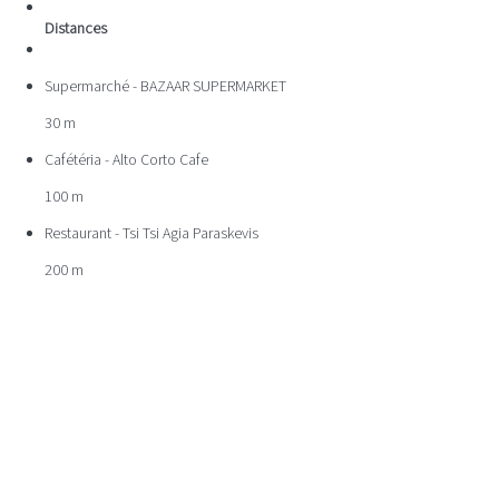
Distances
Supermarché - BAZAAR SUPERMARKET
30 m
Cafétéria - Alto Corto Cafe
100 m
Restaurant - Tsi Tsi Agia Paraskevis
200 m