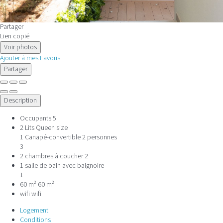
Partager
Lien copié
Voir photos
Ajouter à mes Favoris
Partager
Description
Occupants
5
2 Lits Queen size
1 Canapé-convertible 2 personnes
3
2 chambres à coucher
2
1 salle de bain avec baignoire
1
60 m²
60 m²
wifi
wifi
Logement
Conditions