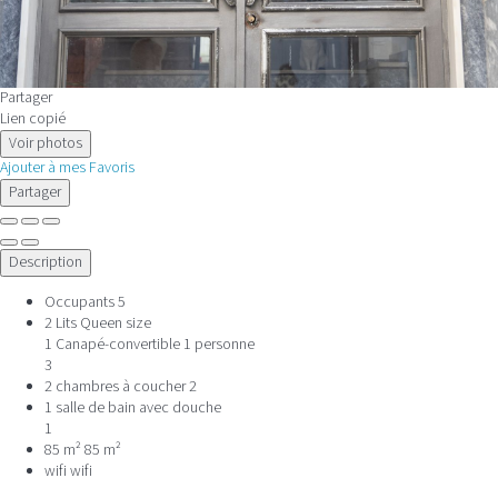
Partager
Lien copié
Voir photos
Ajouter à mes Favoris
Partager
Description
Occupants
5
2 Lits Queen size
1 Canapé-convertible 1 personne
3
2 chambres à coucher
2
1 salle de bain avec douche
1
85 m²
85 m²
wifi
wifi