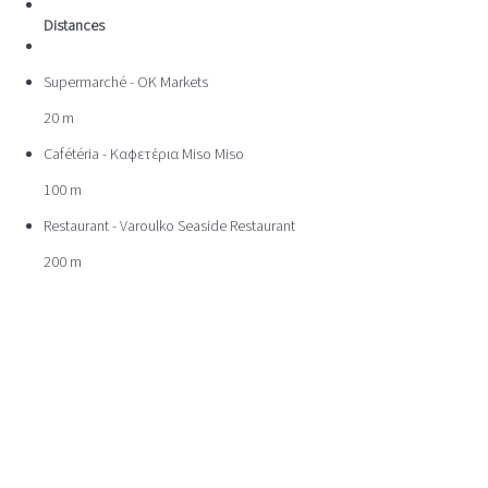
Distances
Supermarché - OK Markets
20 m
Cafétéria - Καφετέρια Miso Miso
100 m
Restaurant - Varoulko Seaside Restaurant
200 m