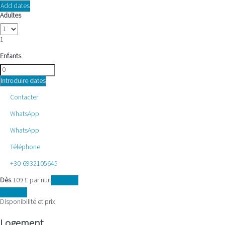
Add dates
Adultes
1
Enfants
Introduire dates
Contacter
WhatsApp
WhatsApp
Téléphone
+30-6932105645
Dès
109
£
par nuit
Les dates
Les dates
Disponibilité et prix
Logement