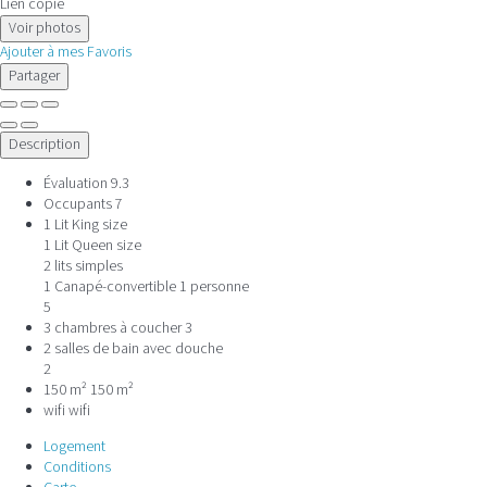
Lien copié
Voir photos
Ajouter à mes Favoris
Partager
Description
Évaluation
9.3
Occupants
7
1 Lit King size
1 Lit Queen size
2 lits simples
1 Canapé-convertible 1 personne
5
3 chambres à coucher
3
2 salles de bain avec douche
2
150 m²
150 m²
wifi
wifi
Logement
Conditions