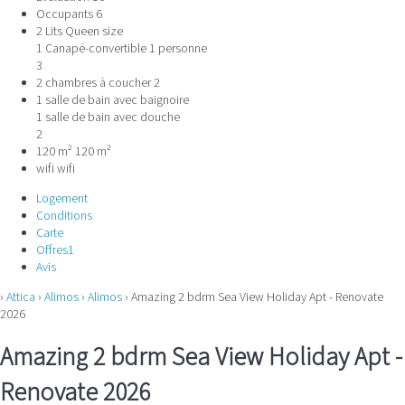
Occupants
6
2 Lits Queen size
1 Canapé-convertible 1 personne
3
2 chambres à coucher
2
1 salle de bain avec baignoire
1 salle de bain avec douche
2
120 m²
120 m²
wifi
wifi
Logement
Conditions
Carte
Offres
1
Avis
›
Attica
›
Alimos
›
Alimos
› Amazing 2 bdrm Sea View Holiday Apt - Renovate
2026
Amazing 2 bdrm Sea View Holiday Apt -
Renovate 2026