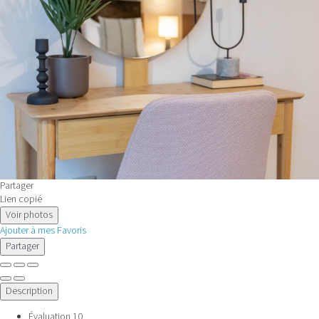
Partager
Lien copié
Voir photos
Ajouter à mes Favoris
Partager
Description
Évaluation
10